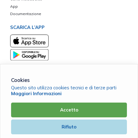
App
Documentazione
SCARICA L’APP
Cookies
Questo sito utilizza cookies tecnici e di terze parti
Mutua Mediocrati Sant'Umile ETS
Maggiori Informazioni
C.F. 98142690787 |
Cookie Policy
|
Privacy Policy
Accetto
Powered by
Rifiuto