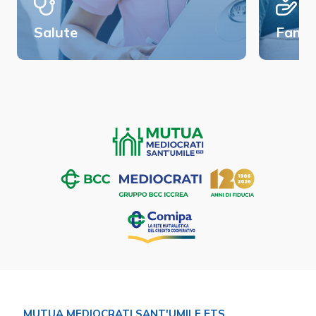
Salute
Famig
MUTUA MEDIOCRATI SANT'UMILE ETS