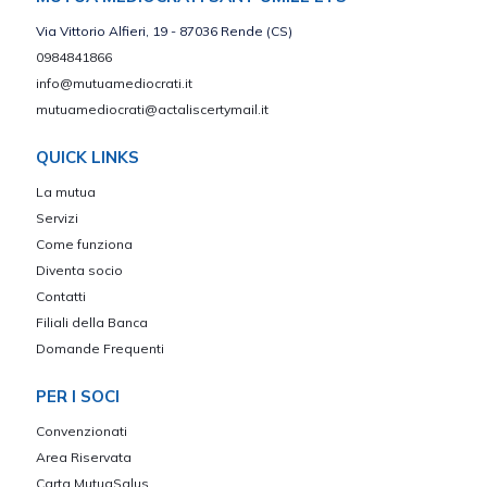
Via Vittorio Alfieri, 19 - 87036 Rende (CS)
0984841866
info@mutuamediocrati.it
mutuamediocrati@actaliscertymail.it
QUICK LINKS
La mutua
Servizi
Come funziona
Diventa socio
Contatti
Filiali della Banca
Domande Frequenti
PER I SOCI
Convenzionati
Area Riservata
Carta MutuaSalus