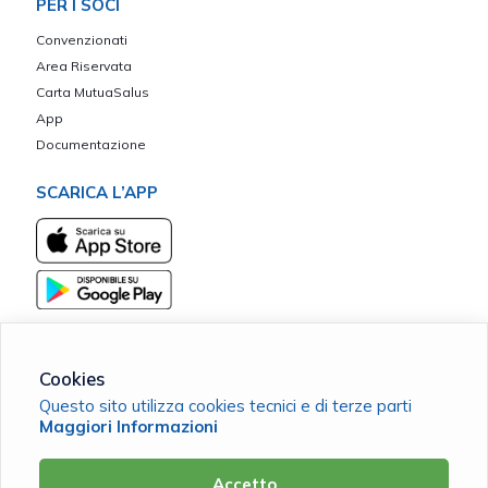
PER I SOCI
Convenzionati
Area Riservata
Carta MutuaSalus
App
Documentazione
SCARICA L’APP
Cookies
Questo sito utilizza cookies tecnici e di terze parti
Mutua Mediocrati Sant'Umile ETS
Maggiori Informazioni
C.F. 98142690787 |
Cookie Policy
|
Privacy Policy
Accetto