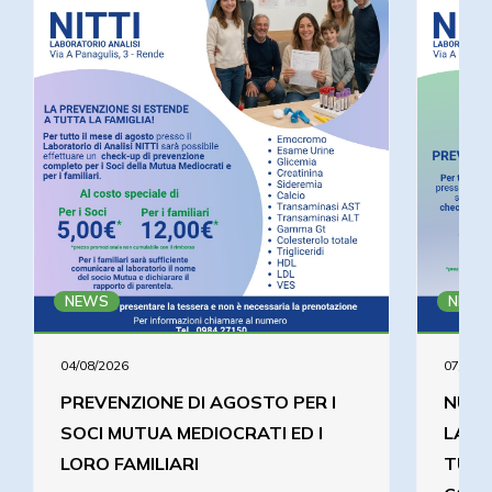
NEWS
NEWS
04/08/2026
07/07/2
PREVENZIONE DI AGOSTO PER I
NUOV
SOCI MUTUA MEDIOCRATI ED I
LABO
LORO FAMILIARI
TUTT