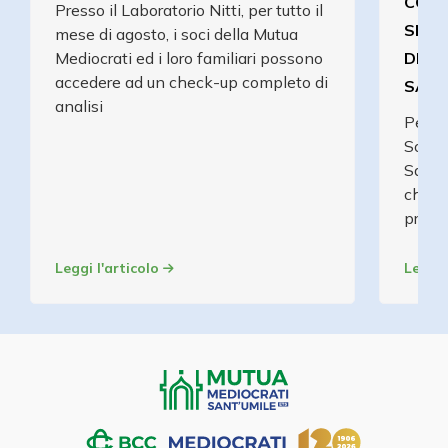
COMP
Presso il Laboratorio Nitti, per tutto il
SPEC
mese di agosto, i soci della Mutua
Mediocrati ed i loro familiari possono
DELL
accedere ad un check-up completo di
SANT
analisi
Per tu
Soci 
Sant'
check
prezzo
Leggi l'articolo
Leggi 