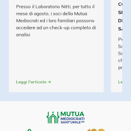
COMP
Presso il Laboratorio Nitti, per tutto il
SPEC
mese di agosto, i soci della Mutua
Mediocrati ed i loro familiari possono
DELL
accedere ad un check-up completo di
SANT
analisi
Per tu
Soci 
Sant'
check
prezzo
Leggi l'articolo
Leggi 