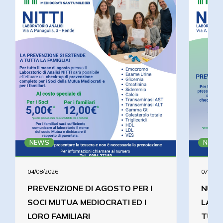
NEWS
NEWS
04/08/2026
07/07/2
PREVENZIONE DI AGOSTO PER I
NUOV
SOCI MUTUA MEDIOCRATI ED I
LABO
LORO FAMILIARI
TUTT